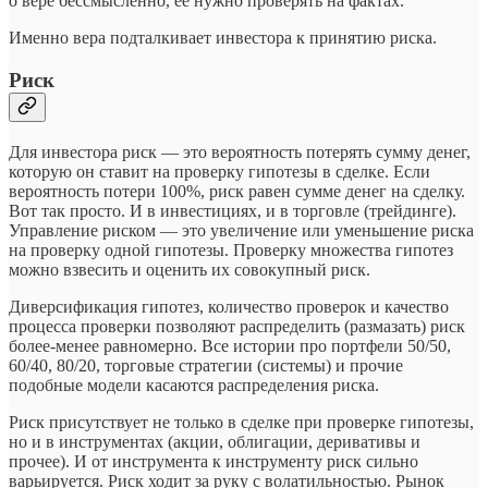
о вере бессмысленно, её нужно проверять на фактах.
Именно вера подталкивает инвестора к принятию риска.
Риск
Для инвестора риск — это вероятность потерять сумму денег,
которую он ставит на проверку гипотезы в сделке. Если
вероятность потери 100%, риск равен сумме денег на сделку.
Вот так просто. И в инвестициях, и в торговле (трейдинге).
Управление риском — это увеличение или уменьшение риска
на проверку одной гипотезы. Проверку множества гипотез
можно взвесить и оценить их совокупный риск.
Диверсификация гипотез, количество проверок и качество
процесса проверки позволяют распределить (размазать) риск
более-менее равномерно. Все истории про портфели 50/50,
60/40, 80/20, торговые стратегии (системы) и прочие
подобные модели касаются распределения риска.
Риск присутствует не только в сделке при проверке гипотезы,
но и в инструментах (акции, облигации, деривативы и
прочее). И от инструмента к инструменту риск сильно
варьируется. Риск ходит за руку с волатильностью. Рынок