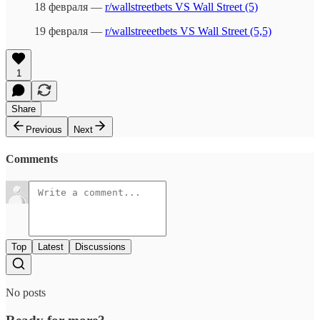
18 февраля —
r/wallstreetbets VS Wall Street (5)
19 февраля —
r/wallstreeetbets VS Wall Street (5,5)
1
Share
Previous
Next
Comments
Top
Latest
Discussions
No posts