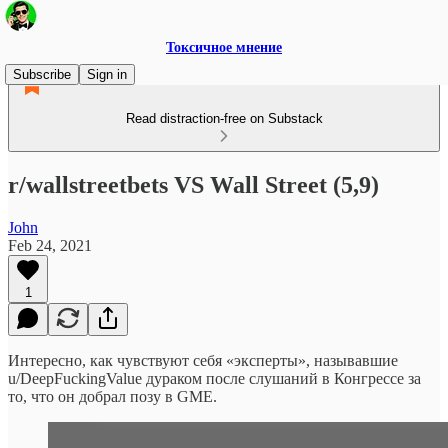
Токсичное мнение
Subscribe
Sign in
Read distraction-free on Substack
r/wallstreetbets VS Wall Street (5,9)
John
Feb 24, 2021
1
Интересно, как чувствуют себя «эксперты», называвшие
u/DeepFuckingValue дураком после слушаний в Конгрессе за
то, что он добрал позу в GME.