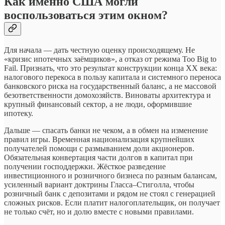
Как именно США могли
воспользоваться этим окном?
Для начала — дать честную оценку происходящему. Не
«кризис ипотечных заёмщиков», а отказ от режима Too Big to
Fail. Признать, что это результат конструкции конца XX века:
налогового перекоса в пользу капитала и системного переноса
банковского риска на государственный баланс, а не массовой
безответственности домохозяйств. Виноваты архитектура и
крупный финансовый сектор, а не люди, оформившие
ипотеку.
Дальше — спасать банки не чеком, а в обмен на изменение
правил игры. Временная национализация крупнейших
получателей помощи с размыванием доли акционеров.
Обязательная конвертация части долгов в капитал при
получении господдержки. Жёсткое разведение
инвестиционного и розничного бизнеса по разным балансам,
усиленный вариант доктрины Гласса–Стиголла, чтобы
розничный банк с депозитами и рядом не стоял с генерацией
сложных рисков. Если платит налогоплательщик, он получает
не только счёт, но и долю вместе с новыми правилами.