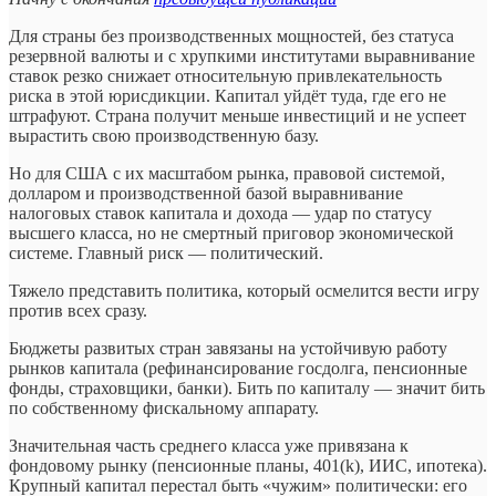
Для страны без производственных мощностей, без статуса
резервной валюты и с хрупкими институтами выравнивание
ставок резко снижает относительную привлекательность
риска в этой юрисдикции. Капитал уйдёт туда, где его не
штрафуют. Страна получит меньше инвестиций и не успеет
вырастить свою производственную базу.
Но для США с их масштабом рынка, правовой системой,
долларом и производственной базой выравнивание
налоговых ставок капитала и дохода — удар по статусу
высшего класса, но не смертный приговор экономической
системе. Главный риск — политический.
Тяжело представить политика, который осмелится вести игру
против всех сразу.
Бюджеты развитых стран завязаны на устойчивую работу
рынков капитала (рефинансирование госдолга, пенсионные
фонды, страховщики, банки). Бить по капиталу — значит бить
по собственному фискальному аппарату.
Значительная часть среднего класса уже привязана к
фондовому рынку (пенсионные планы, 401(k), ИИС, ипотека).
Крупный капитал перестал быть «чужим» политически: его