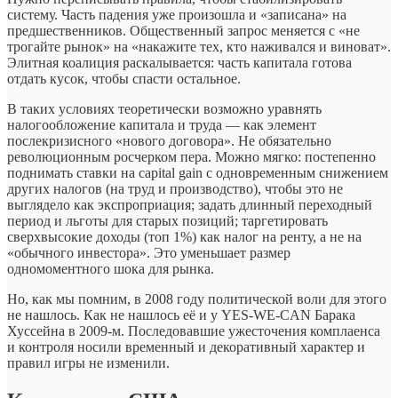
систему. Часть падения уже произошла и «записана» на
предшественников. Общественный запрос меняется с «не
трогайте рынок» на «накажите тех, кто наживался и виноват».
Элитная коалиция раскалывается: часть капитала готова
отдать кусок, чтобы спасти остальное.
В таких условиях теоретически возможно уравнять
налогообложение капитала и труда — как элемент
послекризисного «нового договора». Не обязательно
революционным росчерком пера. Можно мягко: постепенно
поднимать ставки на capital gain с одновременным снижением
других налогов (на труд и производство), чтобы это не
выглядело как экспроприация; задать длинный переходный
период и льготы для старых позиций; таргетировать
сверхвысокие доходы (топ 1%) как налог на ренту, а не на
«обычного инвестора». Это уменьшает размер
одномоментного шока для рынка.
Но, как мы помним, в 2008 году политической воли для этого
не нашлось. Как не нашлось её и у YES-WE-CAN Барака
Хуссейна в 2009-м. Последовавшие ужесточения комплаенса
и контроля носили временный и декоративный характер и
правил игры не изменили.