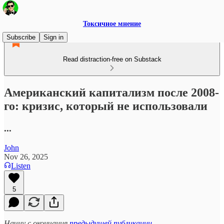
Токсичное мнение
Subscribe
Sign in
Read distraction-free on Substack
Американский капитализм после 2008-
го: кризис, который не использовали
...
John
Nov 26, 2025
Listen
5
Начну с окончания
предыдущей публикации