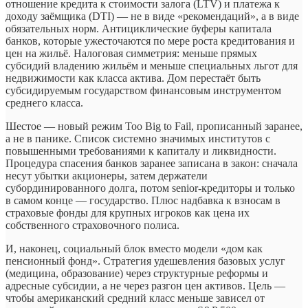
отношение кредита к стоимости залога (LTV) и платежа к
доходу заёмщика (DTI) — не в виде «рекомендаций», а в виде
обязательных норм. Антициклические буферы капитала
банков, которые ужесточаются по мере роста кредитования и
цен на жильё. Налоговая симметрия: меньше прямых
субсидий владению жильём и меньше специальных льгот для
недвижимости как класса актива. Дом перестаёт быть
субсидируемым государством финансовым инструментом
среднего класса.
Шестое — новый режим Too Big to Fail, прописанный заранее,
а не в панике. Список системно значимых институтов с
повышенными требованиями к капиталу и ликвидности.
Процедура спасения банков заранее записана в закон: сначала
несут убытки акционеры, затем держатели
субординированного долга, потом senior-кредиторы и только
в самом конце — государство. Плюс надбавка к взносам в
страховые фонды для крупных игроков как цена их
собственного страховочного полиса.
И, наконец, социальный блок вместо модели «дом как
пенсионный фонд». Стратегия удешевления базовых услуг
(медицина, образование) через структурные реформы и
адресные субсидии, а не через разгон цен активов. Цель —
чтобы американский средний класс меньше зависел от