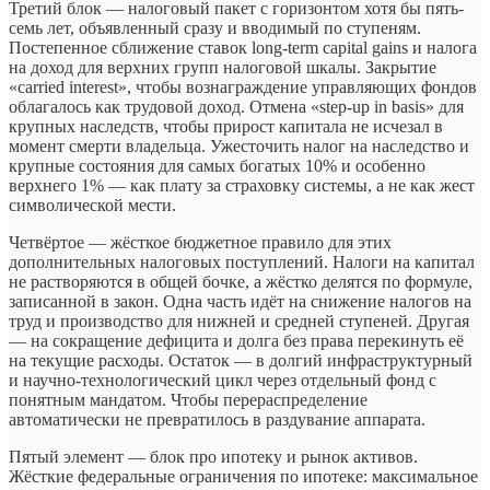
Третий блок — налоговый пакет с горизонтом хотя бы пять-
семь лет, объявленный сразу и вводимый по ступеням.
Постепенное сближение ставок long-term capital gains и налога
на доход для верхних групп налоговой шкалы. Закрытие
«carried interest», чтобы вознаграждение управляющих фондов
облагалось как трудовой доход. Отмена «step-up in basis» для
крупных наследств, чтобы прирост капитала не исчезал в
момент смерти владельца. Ужесточить налог на наследство и
крупные состояния для самых богатых 10% и особенно
верхнего 1% — как плату за страховку системы, а не как жест
символической мести.
Четвёртое — жёсткое бюджетное правило для этих
дополнительных налоговых поступлений. Налоги на капитал
не растворяются в общей бочке, а жёстко делятся по формуле,
записанной в закон. Одна часть идёт на снижение налогов на
труд и производство для нижней и средней ступеней. Другая
— на сокращение дефицита и долга без права перекинуть её
на текущие расходы. Остаток — в долгий инфраструктурный
и научно-технологический цикл через отдельный фонд с
понятным мандатом. Чтобы перераспределение
автоматически не превратилось в раздувание аппарата.
Пятый элемент — блок про ипотеку и рынок активов.
Жёсткие федеральные ограничения по ипотеке: максимальное