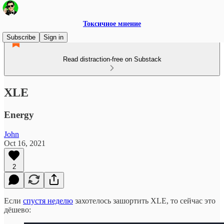
Токсичное мнение
Subscribe
Sign in
Read distraction-free on Substack
XLE
Energy
John
Oct 16, 2021
2
Если
спустя неделю
захотелось зашортить XLE, то сейчас это
дёшево: