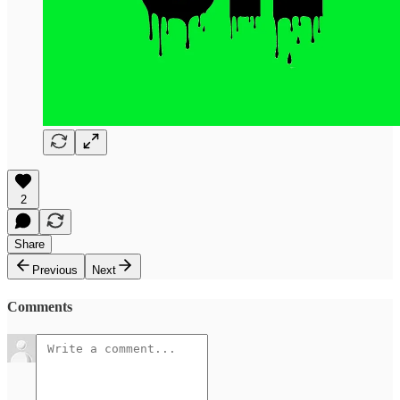
2
Share
Previous
Next
Comments