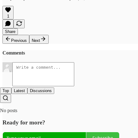
1
Share
Previous
Next
Comments
Top
Latest
Discussions
No posts
Ready for more?
Subscribe