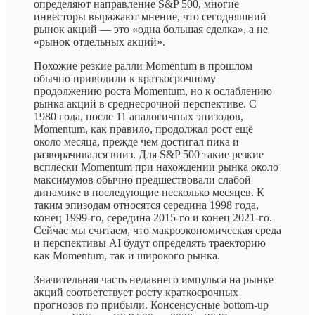
определяют направление S&P 500, многие
инвесторы выражают мнение, что сегодняшний
рынок акций — это «одна большая сделка», а не
«рынок отдельных акций».
Похожие резкие ралли Momentum в прошлом
обычно приводили к краткосрочному
продолжению роста Momentum, но к ослаблению
рынка акций в среднесрочной перспективе. С
1980 года, после 11 аналогичных эпизодов,
Momentum, как правило, продолжал рост ещё
около месяца, прежде чем достигал пика и
разворачивался вниз. Для S&P 500 такие резкие
всплески Momentum при нахождении рынка около
максимумов обычно предшествовали слабой
динамике в последующие несколько месяцев. К
таким эпизодам относятся середина 1998 года,
конец 1999-го, середина 2015-го и конец 2021-го.
Сейчас мы считаем, что макроэкономическая среда
и перспективы AI будут определять траекторию
как Momentum, так и широкого рынка.
Значительная часть недавнего импульса на рынке
акций соответствует росту краткосрочных
прогнозов по прибыли. Консенсусные bottom-up