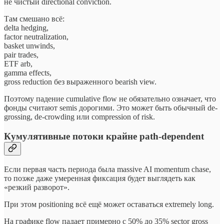
не чистый directional conviction.
Там смешано всё:
delta hedging,
factor neutralization,
basket unwinds,
pair trades,
ETF arb,
gamma effects,
gross reduction без выраженного bearish view.
Поэтому падение cumulative flow не обязательно означает, что
фонды считают semis дорогими. Это может быть обычный de-
grossing, de-crowding или compression of risk.
Кумулятивные потоки крайне path-dependent
Если первая часть периода была massive AI momentum chase,
то позже даже умеренная фиксация будет выглядеть как
«резкий разворот».
При этом positioning всё ещё может оставаться extremely long.
На графике flow падает примерно с 50% до 35% sector gross