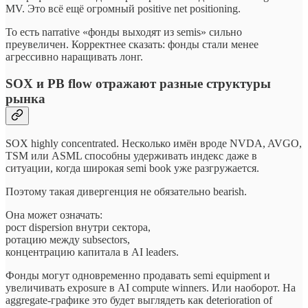
MV. Это всё ещё огромный positive net positioning.
То есть narrative «фонды выходят из semis» сильно
преувеличен. Корректнее сказать: фонды стали менее
агрессивно наращивать лонг.
SOX и PB flow отражают разные структуры
рынка
SOX highly concentrated. Несколько имён вроде NVDA, AVGO,
TSM или ASML способны удерживать индекс даже в
ситуации, когда широкая semi book уже разгружается.
Поэтому такая дивергенция не обязательно bearish.
Она может означать:
рост dispersion внутри сектора,
ротацию между subsectors,
концентрацию капитала в AI leaders.
Фонды могут одновременно продавать semi equipment и
увеличивать exposure в AI compute winners. Или наоборот. На
aggregate-графике это будет выглядеть как deterioration of