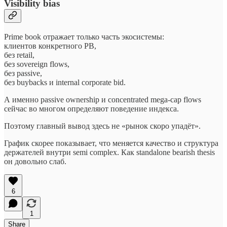
Visibility bias
Prime book отражает только часть экосистемы:
клиентов конкретного PB,
без retail,
без sovereign flows,
без passive,
без buybacks и internal corporate bid.
А именно passive ownership и concentrated mega-cap flows
сейчас во многом определяют поведение индекса.
Поэтому главный вывод здесь не «рынок скоро упадёт».
График скорее показывает, что меняется качество и структура
держателей внутри semi complex. Как standalone bearish thesis
он довольно слаб.
6
1
Share