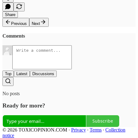
Share
Previous
Next
Comments
Top
Latest
Discussions
No posts
Ready for more?
Subscribe
© 2026 TOXICOPINION.COM
·
Privacy
∙
Terms
∙
Collection
notice