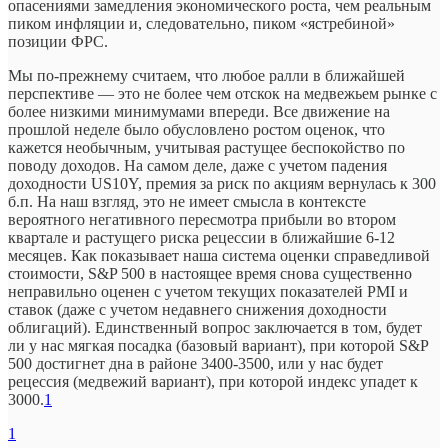
опасениями замедления экономического роста, чем реальным
пиком инфляции и, следовательно, пиком «ястребиной»
позиции ФРС.
Мы по-прежнему считаем, что любое ралли в ближайшей
перспективе — это не более чем отскок на медвежьем рынке с
более низкими минимумами впереди. Все движение на
прошлой неделе было обусловлено ростом оценок, что
кажется необычным, учитывая растущее беспокойство по
поводу доходов. На самом деле, даже с учетом падения
доходности US10Y, премия за риск по акциям вернулась к 300
б.п. На наш взгляд, это не имеет смысла в контексте
вероятного негативного пересмотра прибыли во втором
квартале и растущего риска рецессии в ближайшие 6-12
месяцев. Как показывает наша система оценки справедливой
стоимости, S&P 500 в настоящее время снова существенно
неправильно оценен с учетом текущих показателей PMI и
ставок (даже с учетом недавнего снижения доходности
облигаций). Единственный вопрос заключается в том, будет
ли у нас мягкая посадка (базовый вариант), при которой S&P
500 достигнет дна в районе 3400-3500, или у нас будет
рецессия (медвежий вариант), при которой индекс упадет к
3000.
1
1