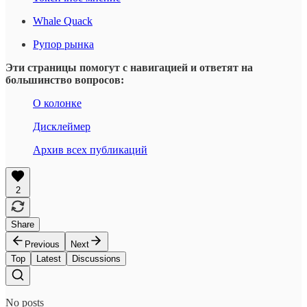
Whale Quack
Рупор рынка
Эти страницы помогут с навигацией и ответят на
большинство вопросов:
О колонке
Дисклеймер
Архив всех публикаций
2
Share
Previous
Next
Top
Latest
Discussions
No posts