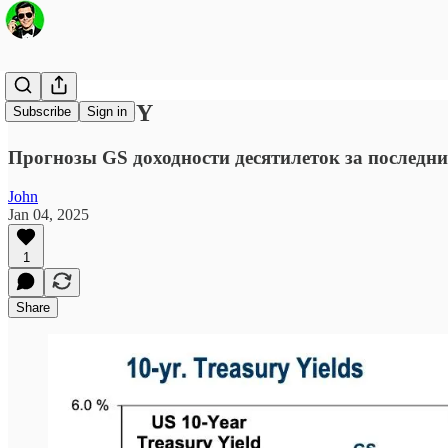
GS + UST10Y
Subscribe
Sign in
Прогнозы GS доходности десятилеток за последни
John
Jan 04, 2025
1
Share