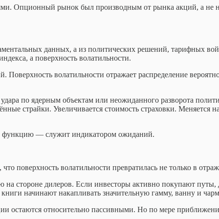
ями. Опционный рынок был производным от рынка акций, а не на
ундаментальных данных, а из политических решений, тарифных в
индекса, а поверхность волатильности.
ий. Поверхность волатильности отражает распределение вероятн
удара по ядерным объектам или неожиданного разворота политики
ные страйки. Увеличивается стоимость страховки. Меняется на
ую функцию — служит индикатором ожиданий.
 что поверхность волатильности превратилась не только в отра
ю на стороне дилеров. Если инвесторы активно покупают путы,
е книги начинают накапливать значительную гамму, ванну и чар
иции остаются относительно пассивными. Но по мере приближени