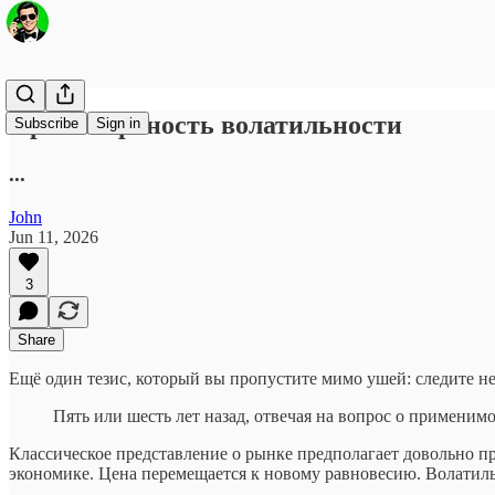
Про поверхность волатильности
Subscribe
Sign in
...
John
Jun 11, 2026
3
Share
Ещё один тезис, который вы пропустите мимо ушей: cледите не 
Пять или шесть лет назад, отвечая на вопрос о примени
Классическое представление о рынке предполагает довольно 
экономике. Цена перемещается к новому равновесию. Волатиль