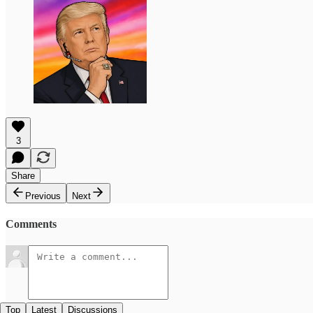
3
Share
Previous
Next
Comments
Top
Latest
Discussions