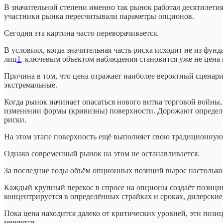
В значительной степени именно так рынок работал десятилети
участники рынка пересчитывали параметры опционов.
Сегодня эта картина часто переворачивается.
В условиях, когда значительная часть риска исходит не из ф
лиц
1
, ключевым объектом наблюдения становится уже не цена 
Причина в том, что цена отражает наиболее вероятный сценар
экстремальные.
Когда рынок начинает опасаться нового витка торговой войны, 
изменении формы (кривизны) поверхности. Дорожают определён
риски.
На этом этапе поверхность ещё выполняет свою традиционн
Однако современный рынок на этом не останавливается.
За последние годы объём опционных позиций вырос настолько,
Каждый крупный перекос в спросе на опционы создаёт позици
концентрируется в определённых страйках и сроках, дилерски
Пока цена находится далеко от критических уровней, эти поз
меняется.