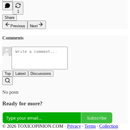
1
Share
Previous
Next
Comments
Top
Latest
Discussions
No posts
Ready for more?
Subscribe
© 2026 TOXICOPINION.COM
·
Privacy
∙
Terms
∙
Collection