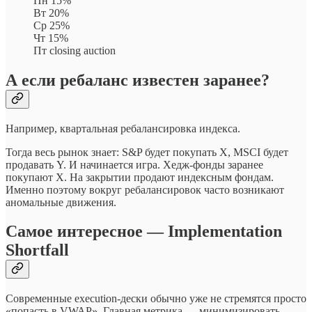
Пн 15%
Вт 20%
Ср 25%
Чт 15%
Пт closing auction
А если ребаланс известен заранее?
Например, квартальная ребалансировка индекса.
Тогда весь рынок знает: S&P будет покупать X, MSCI будет
продавать Y. И начинается игра. Хедж-фонды заранее
покупают X. На закрытии продают индексным фондам.
Именно поэтому вокруг ребалансировок часто возникают
аномальные движения.
Самое интересное — Implementation
Shortfall
Современные execution-дески обычно уже не стремятся просто
«попасть в VWAP». Главная метрика — минимизировать