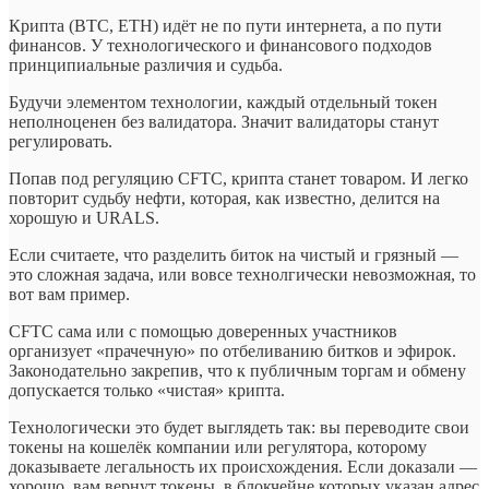
Крипта (BTC, ETH) идёт не по пути интернета, а по пути
финансов. У технологического и финансового подходов
принципиальные различия и судьба.
Будучи элементом технологии, каждый отдельный токен
неполноценен без валидатора. Значит валидаторы станут
регулировать.
Попав под регуляцию CFTC, крипта станет товаром. И легко
повторит судьбу нефти, которая, как известно, делится на
хорошую и URALS.
Если считаете, что разделить биток на чистый и грязный —
это сложная задача, или вовсе технолгически невозможная, то
вот вам пример.
CFTC сама или с помощью доверенных участников
организует «прачечную» по отбеливанию битков и эфирок.
Законодательно закрепив, что к публичным торгам и обмену
допускается только «чистая» крипта.
Технологически это будет выглядеть так: вы переводите свои
токены на кошелёк компании или регулятора, которому
доказываете легальность их происхождения. Если доказали —
хорошо, вам вернут токены, в блокчейне которых указан адрес