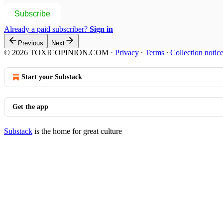
Subscribe
Already a paid subscriber?
Sign in
Previous
Next
© 2026 TOXICOPINION.COM
·
Privacy
∙
Terms
∙
Collection notic
Start your Substack
Get the app
Substack
is the home for great culture