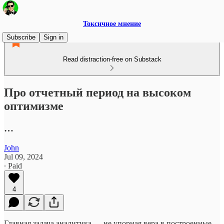
Токсичное мнение
Subscribe
Sign in
Read distraction-free on Substack
Про отчетный период на высоком
оптимизме
…
John
Jul 09, 2024
∙ Paid
4
Главная задача аналитика — не упорная вера в построенные