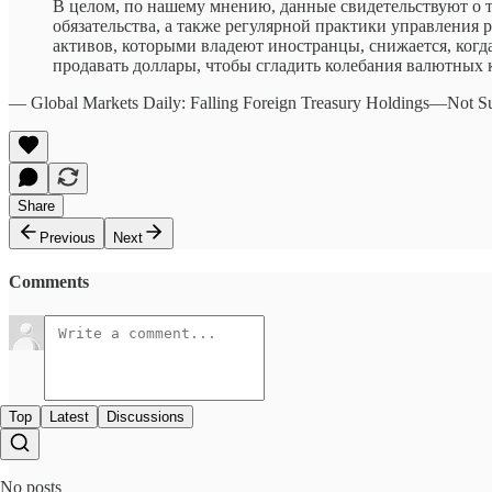
В целом, по нашему мнению, данные свидетельствуют о т
обязательства, а также регулярной практики управления
активов, которыми владеют иностранцы, снижается, ког
продавать доллары, чтобы сгладить колебания валютных к
— Global Markets Daily: Falling Foreign Treasury Holdings—Not S
Share
Previous
Next
Comments
Top
Latest
Discussions
No posts