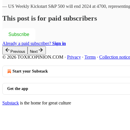
— US Weekly Kickstart S&P 500 will end 2024 at 4700, representin
This post is for paid subscribers
Subscribe
Already a paid subscriber?
Sign in
Previous
Next
© 2026 TOXICOPINION.COM
·
Privacy
∙
Terms
∙
Collection notic
Start your Substack
Get the app
Substack
is the home for great culture