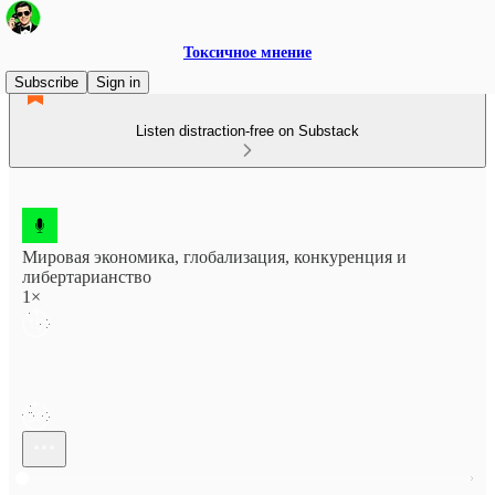
Токсичное мнение
Subscribe
Sign in
Listen distraction-free on Substack
Мировая экономика, глобализация, конкуренция и
либертарианство
1×
Current time: --:-- / Total time: --:--