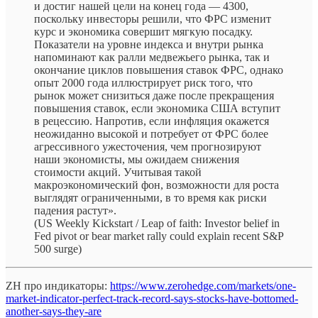
и достиг нашей цели на конец года — 4300,
поскольку инвесторы решили, что ФРС изменит
курс и экономика совершит мягкую посадку.
Показатели на уровне индекса и внутри рынка
напоминают как ралли медвежьего рынка, так и
окончание циклов повышения ставок ФРС, однако
опыт 2000 года иллюстрирует риск того, что
рынок может снизиться даже после прекращения
повышения ставок, если экономика США вступит
в рецессию. Напротив, если инфляция окажется
неожиданно высокой и потребует от ФРС более
агрессивного ужесточения, чем прогнозируют
наши экономисты, мы ожидаем снижения
стоимости акций. Учитывая такой
макроэкономический фон, возможности для роста
выглядят ограниченными, в то время как риски
падения растут».
(US Weekly Kickstart / Leap of faith: Investor belief in
Fed pivot or bear market rally could explain recent S&P
500 surge)
ZH про индикаторы:
https://www.zerohedge.com/markets/one-
market-indicator-perfect-track-record-says-stocks-have-bottomed-
another-says-they-are